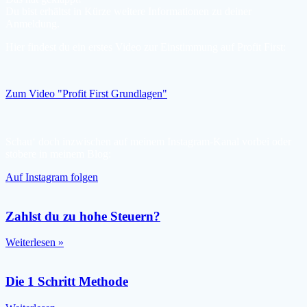
Du bist erhältst in Kürze weitere Informationen zu deiner
Anmeldung.
Hier findest du ein erstes Video zur Einstimmung auf Profit First:
Zum Video "Profit First Grundlagen"
Schau‘ doch inzwischen auf meinem Instagram-Kanal vorbei oder
stöbere in meinem Blog:
Auf Instagram folgen
Zahlst du zu hohe Steuern?
Weiterlesen »
Die 1 Schritt Methode